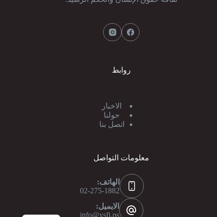
روابط
الاخبار
حولنا
اتصل بنا
معلومات التواصل
الهاتف:
02-275-1882
الايميل:
info@ysfi.ps