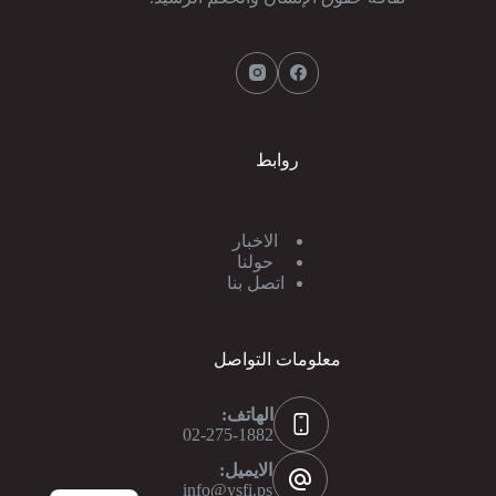
روابط
الاخبار
حولنا
اتصل بنا
معلومات التواصل
الهاتف:
02-275-1882
الايميل:
info@ysfi.ps