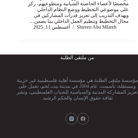
مخصصًا لأعضاء الحاضنة الشبابية ومتطوعيهم، ركز
على موضوعي التخطيط ووضع النظام الداخلي
ويهدف التدريب إلى تعزيز قدرات المشاركين في
مجال التخطيط وتنظيم العمل الداخلي بما يضمن…
Shireen Abu Mfareh
أغسطس 11, 2025
من ملتقى الطلبة
مؤسسة ملتقى الطلبة هي مؤسسة أهلية فلسطينية غير حزبية
ومستقلة، تأسست عام 2004 في مدينة بيت لحم، تعمل على
تعزيز المشاركة المدنية والسياسية للشباب الفلسطيني، ونشر
ثقافة حقوق الإنسان والحكم الرشيد.